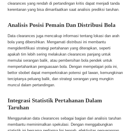
clearances yang rendah di pertandingan kritis dapat menjadi tanda
kerentanan yang bisa dimanfaatkan saat analisis prediksi taruhan.
Analisis Posisi Pemain Dan Distribusi Bola
Data clearances juga mencakup informasi tentang lokasi dan arah
bola yang dibersihkan. Mengamati distribusi ini membantu
mengidentifikasi strategi pertahanan yang diterapkan, seperti
apakah tim lebih sering melakukan clearances panjang untuk
memulai serangan balik, atau pembersihan bola pendek untuk
mempertahankan penguasaan bola. Dengan mempelajari pola ini,
bettor sbobet dapat memperkirakan potensi gol lawan, kemungkinan
terciptanya peluang balik, dan strategi serangan yang mungkin
muncul dalam pertandingan.
Integrasi Statistik Pertahanan Dalam
Taruhan
Menggunakan data clearances sebagai bagian dari analisis taruhan
membantu meminimalkan spekulasi. Dengan menggabungkan
statistik ini bersama performa lini tengah, efektivitas penyerangan