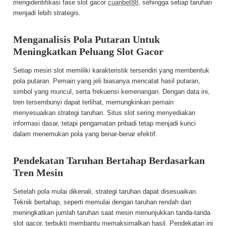
mengidentifikasi fase slot gacor
cuanbet88
, sehingga setiap taruhan
menjadi lebih strategis.
Menganalisis Pola Putaran Untuk
Meningkatkan Peluang Slot Gacor
Setiap mesin slot memiliki karakteristik tersendiri yang membentuk
pola putaran. Pemain yang jeli biasanya mencatat hasil putaran,
simbol yang muncul, serta frekuensi kemenangan. Dengan data ini,
tren tersembunyi dapat terlihat, memungkinkan pemain
menyesuaikan strategi taruhan. Situs slot sering menyediakan
informasi dasar, tetapi pengamatan pribadi tetap menjadi kunci
dalam menemukan pola yang benar-benar efektif.
Pendekatan Taruhan Bertahap Berdasarkan
Tren Mesin
Setelah pola mulai dikenali, strategi taruhan dapat disesuaikan.
Teknik bertahap, seperti memulai dengan taruhan rendah dan
meningkatkan jumlah taruhan saat mesin menunjukkan tanda-tanda
slot gacor, terbukti membantu memaksimalkan hasil. Pendekatan ini