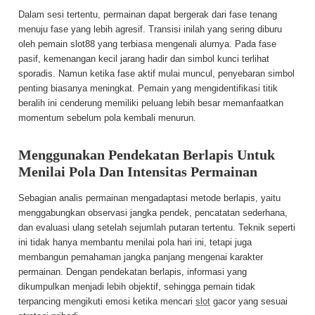
Dalam sesi tertentu, permainan dapat bergerak dari fase tenang
menuju fase yang lebih agresif. Transisi inilah yang sering diburu
oleh pemain slot88 yang terbiasa mengenali alurnya. Pada fase
pasif, kemenangan kecil jarang hadir dan simbol kunci terlihat
sporadis. Namun ketika fase aktif mulai muncul, penyebaran simbol
penting biasanya meningkat. Pemain yang mengidentifikasi titik
beralih ini cenderung memiliki peluang lebih besar memanfaatkan
momentum sebelum pola kembali menurun.
Menggunakan Pendekatan Berlapis Untuk
Menilai Pola Dan Intensitas Permainan
Sebagian analis permainan mengadaptasi metode berlapis, yaitu
menggabungkan observasi jangka pendek, pencatatan sederhana,
dan evaluasi ulang setelah sejumlah putaran tertentu. Teknik seperti
ini tidak hanya membantu menilai pola hari ini, tetapi juga
membangun pemahaman jangka panjang mengenai karakter
permainan. Dengan pendekatan berlapis, informasi yang
dikumpulkan menjadi lebih objektif, sehingga pemain tidak
terpancing mengikuti emosi ketika mencari
slot
gacor yang sesuai