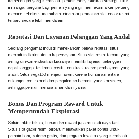
kemenangan yang membantu pemain menyesuaikan strategi. Fitur
ini sangat berguna bagi pemain yang ingin memaksimalkan peluang
menang sekaligus memahami dinamika permainan slot gacor resmi
terbaru secara lebih mendalam.
Reputasi Dan Layanan Pelanggan Yang Andal
Seorang pengamat industri menekankan bahwa reputasi situs
menjadi indikator utama kepercayaan. Situs slot resmi terbaru yang
sering direkomendasikan biasanya memiliki layanan pelanggan
cepat tanggap, testimoni positif, dan track record pembayaran yang
stabil. Situs vega168 menjadi favorit karena kombinasi antara
dukungan profesional dan pengalaman bermain yang konsisten,
sehingga pemain merasa aman dan nyaman.
Bonus Dan Program Reward Untuk
Mempermudah Eksplorasi
Selain faktor teknis, bonus dan reward juga menjadi daya tarik.
Situs slot gacor resmi terbaru menawarkan paket bonus untuk
pemain baru, putaran gratis, dan program loyalitas yang membantu