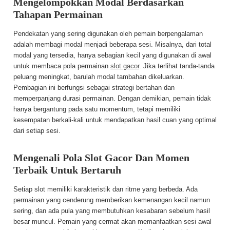
Mengelompokkan Modal Berdasarkan
Tahapan Permainan
Pendekatan yang sering digunakan oleh pemain berpengalaman
adalah membagi modal menjadi beberapa sesi. Misalnya, dari total
modal yang tersedia, hanya sebagian kecil yang digunakan di awal
untuk membaca pola permainan
slot gacor
. Jika terlihat tanda-tanda
peluang meningkat, barulah modal tambahan dikeluarkan.
Pembagian ini berfungsi sebagai strategi bertahan dan
memperpanjang durasi permainan. Dengan demikian, pemain tidak
hanya bergantung pada satu momentum, tetapi memiliki
kesempatan berkali-kali untuk mendapatkan hasil cuan yang optimal
dari setiap sesi.
Mengenali Pola Slot Gacor Dan Momen
Terbaik Untuk Bertaruh
Setiap slot memiliki karakteristik dan ritme yang berbeda. Ada
permainan yang cenderung memberikan kemenangan kecil namun
sering, dan ada pula yang membutuhkan kesabaran sebelum hasil
besar muncul. Pemain yang cermat akan memanfaatkan sesi awal