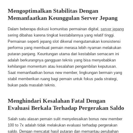
Mengoptimalkan Stabilitas Dengan
Memanfaatkan Keunggulan Server Jepang
Dalam beberapa diskusi komunitas permainan digital,
server jepang
sering dibahas karena tingkat kestabilannya yang relatif tinggi.
Permainan seperti jepang slot dikenal mengutamakan konsistensi
performa yang membuat pemain merasa lebih nyaman melakukan
putaran panjang. Keuntungan utama dari kestabilan semacam ini
adalah berkurangnya gangguan teknis yang bisa menyebabkan
kehilangan momentum atau kesalahan pengambilan keputusan.
Saat memanfaatkan bonus new member, lingkungan bermain yang
stabil memberikan ruang bagi pemain untuk fokus pada strategi,
bukan pada masalah teknis.
Menghindari Kesalahan Fatal Dengan
Evaluasi Berkala Terhadap Pergerakan Saldo
Salah satu alasan pemain sulit menyelesaikan bonus new member
100 to 7x adalah tidak melakukan evaluasi terhadap pergerakan
saldo. Dengan mencatat hasil putaran dan memantau perubahan