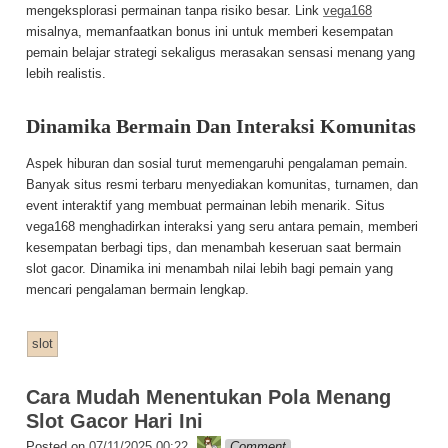
mengeksplorasi permainan tanpa risiko besar. Link
vega168
misalnya, memanfaatkan bonus ini untuk memberi kesempatan
pemain belajar strategi sekaligus merasakan sensasi menang yang
lebih realistis.
Dinamika Bermain Dan Interaksi Komunitas
Aspek hiburan dan sosial turut memengaruhi pengalaman pemain.
Banyak situs resmi terbaru menyediakan komunitas, turnamen, dan
event interaktif yang membuat permainan lebih menarik. Situs
vega168 menghadirkan interaksi yang seru antara pemain, memberi
kesempatan berbagi tips, dan menambah keseruan saat bermain
slot gacor. Dinamika ini menambah nilai lebih bagi pemain yang
mencari pengalaman bermain lengkap.
slot
Cara Mudah Menentukan Pola Menang
Slot Gacor Hari Ini
Kobe
Posted on
07/11/2025 00:22
Comment