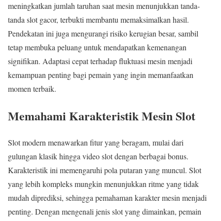
meningkatkan jumlah taruhan saat mesin menunjukkan tanda-
tanda slot gacor, terbukti membantu memaksimalkan hasil.
Pendekatan ini juga mengurangi risiko kerugian besar, sambil
tetap membuka peluang untuk mendapatkan kemenangan
signifikan. Adaptasi cepat terhadap fluktuasi mesin menjadi
kemampuan penting bagi pemain yang ingin memanfaatkan
momen terbaik.
Memahami Karakteristik Mesin Slot
Slot modern menawarkan fitur yang beragam, mulai dari
gulungan klasik hingga video slot dengan berbagai bonus.
Karakteristik ini memengaruhi pola putaran yang muncul. Slot
yang lebih kompleks mungkin menunjukkan ritme yang tidak
mudah diprediksi, sehingga pemahaman karakter mesin menjadi
penting. Dengan mengenali jenis slot yang dimainkan, pemain