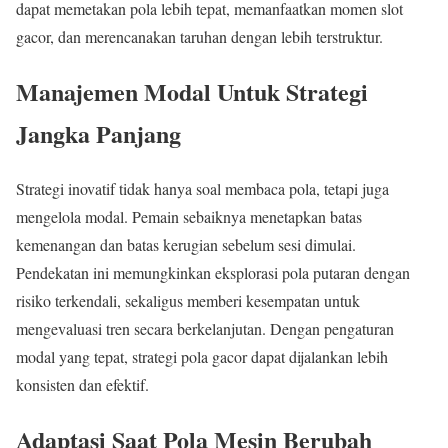
dapat memetakan pola lebih tepat, memanfaatkan momen slot
gacor, dan merencanakan taruhan dengan lebih terstruktur.
Manajemen Modal Untuk Strategi
Jangka Panjang
Strategi inovatif tidak hanya soal membaca pola, tetapi juga
mengelola modal. Pemain sebaiknya menetapkan batas
kemenangan dan batas kerugian sebelum sesi dimulai.
Pendekatan ini memungkinkan eksplorasi pola putaran dengan
risiko terkendali, sekaligus memberi kesempatan untuk
mengevaluasi tren secara berkelanjutan. Dengan pengaturan
modal yang tepat, strategi pola gacor dapat dijalankan lebih
konsisten dan efektif.
Adaptasi Saat Pola Mesin Berubah