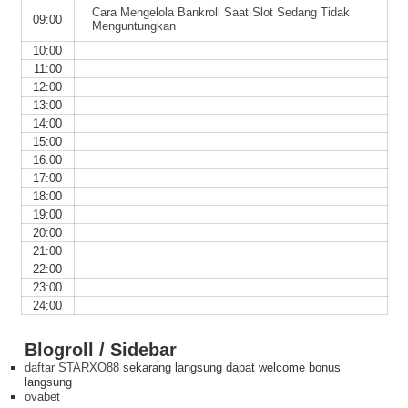
Cara Mengelola Bankroll Saat Slot Sedang Tidak
09:00
Menguntungkan
10:00
11:00
12:00
13:00
14:00
15:00
16:00
17:00
18:00
19:00
20:00
21:00
22:00
23:00
24:00
Blogroll / Sidebar
daftar STARXO88
sekarang langsung dapat welcome bonus
langsung
ovabet