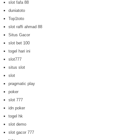
slot fafa 88
duniatoto
Top1toto
slot raffi ahmad 88
Situs Gacor
slot bet 100
togel hari ini
slot777
situs slot
slot
pragmatic play
poker
slot 777
idn poker
togel hk
slot demo
slot gacor 777