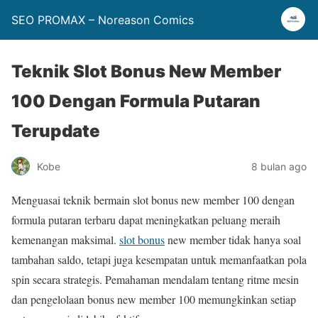
SEO PROMAX – Noreason Comics
Teknik Slot Bonus New Member
100 Dengan Formula Putaran
Terupdate
Kobe
8 bulan ago
Menguasai teknik bermain slot bonus new member 100 dengan
formula putaran terbaru dapat meningkatkan peluang meraih
kemenangan maksimal.
slot bonus
new member tidak hanya soal
tambahan saldo, tetapi juga kesempatan untuk memanfaatkan pola
spin secara strategis. Pemahaman mendalam tentang ritme mesin
dan pengelolaan bonus new member 100 memungkinkan setiap