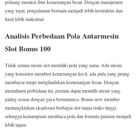
peluang memicu fitur kemenangan besar. Dengan manajemen
yang tepat, pengalaman bermain menjadi lebih terstruktur dan
hasil lebih maksimal.
Analisis Perbedaan Pola Antarmesin
Slot Bonus 100
Tidak semua mesin slot memiliki pola yang sama. Ada mesin
yang konsisten memberi kemenangan kecil, ada pula yang jarang
membayar tetapi menghadirkan kemenangan besar. Dengan
memahami perbedaan ini, pemain dapat memilih mesin yang
paling sesuai dengan gaya bermainnya. Bonus new member
memungkinkan eksplorasi berbagai slot tanpa risiko tinggi,
sehingga kemampuan membaca pola dan formula putaran menjadi
lebih tajam.