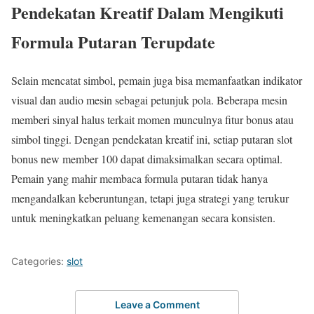
Pendekatan Kreatif Dalam Mengikuti
Formula Putaran Terupdate
Selain mencatat simbol, pemain juga bisa memanfaatkan indikator
visual dan audio mesin sebagai petunjuk pola. Beberapa mesin
memberi sinyal halus terkait momen munculnya fitur bonus atau
simbol tinggi. Dengan pendekatan kreatif ini, setiap putaran slot
bonus new member 100 dapat dimaksimalkan secara optimal.
Pemain yang mahir membaca formula putaran tidak hanya
mengandalkan keberuntungan, tetapi juga strategi yang terukur
untuk meningkatkan peluang kemenangan secara konsisten.
Categories:
slot
Leave a Comment