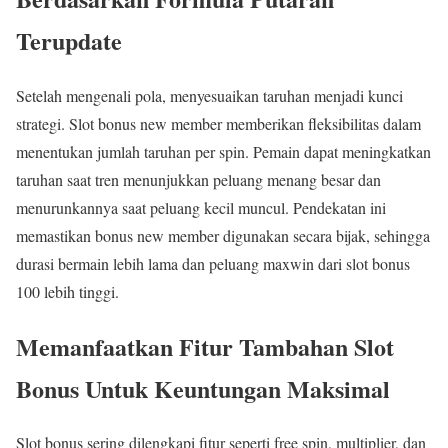
Terupdate
Setelah mengenali pola, menyesuaikan taruhan menjadi kunci
strategi. Slot bonus new member memberikan fleksibilitas dalam
menentukan jumlah taruhan per spin. Pemain dapat meningkatkan
taruhan saat tren menunjukkan peluang menang besar dan
menurunkannya saat peluang kecil muncul. Pendekatan ini
memastikan bonus new member digunakan secara bijak, sehingga
durasi bermain lebih lama dan peluang maxwin dari slot bonus
100 lebih tinggi.
Memanfaatkan Fitur Tambahan Slot
Bonus Untuk Keuntungan Maksimal
Slot bonus sering dilengkapi fitur seperti free spin, multiplier, dan