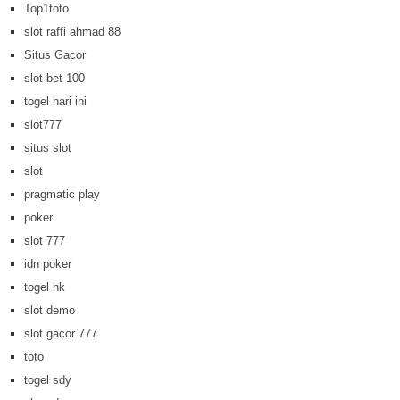
Top1toto
slot raffi ahmad 88
Situs Gacor
slot bet 100
togel hari ini
slot777
situs slot
slot
pragmatic play
poker
slot 777
idn poker
togel hk
slot demo
slot gacor 777
toto
togel sdy