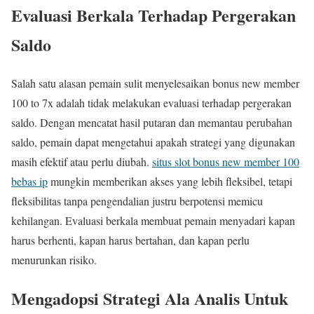
Evaluasi Berkala Terhadap Pergerakan
Saldo
Salah satu alasan pemain sulit menyelesaikan bonus new member
100 to 7x adalah tidak melakukan evaluasi terhadap pergerakan
saldo. Dengan mencatat hasil putaran dan memantau perubahan
saldo, pemain dapat mengetahui apakah strategi yang digunakan
masih efektif atau perlu diubah.
situs slot bonus new member 100
bebas ip
mungkin memberikan akses yang lebih fleksibel, tetapi
fleksibilitas tanpa pengendalian justru berpotensi memicu
kehilangan. Evaluasi berkala membuat pemain menyadari kapan
harus berhenti, kapan harus bertahan, dan kapan perlu
menurunkan risiko.
Mengadopsi Strategi Ala Analis Untuk