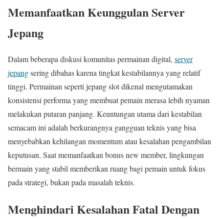
Memanfaatkan Keunggulan Server
Jepang
Dalam beberapa diskusi komunitas permainan digital,
server
jepang
sering dibahas karena tingkat kestabilannya yang relatif
tinggi. Permainan seperti jepang slot dikenal mengutamakan
konsistensi performa yang membuat pemain merasa lebih nyaman
melakukan putaran panjang. Keuntungan utama dari kestabilan
semacam ini adalah berkurangnya gangguan teknis yang bisa
menyebabkan kehilangan momentum atau kesalahan pengambilan
keputusan. Saat memanfaatkan bonus new member, lingkungan
bermain yang stabil memberikan ruang bagi pemain untuk fokus
pada strategi, bukan pada masalah teknis.
Menghindari Kesalahan Fatal Dengan