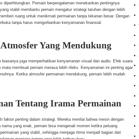
rus diperhitungkan. Pemain berpengalaman menekankan pentingnya
ang stabil membantu pemain mengatur strategi taruhan dengan lebih
a memberi ruang untuk menikmati permainan tanpa tekanan besar. Dengan
 terbuka tanpa harus mengorbankan kenyamanan finansial.
 Atmosfer Yang Mendukung
 biasanya juga memperhatikan kenyamanan visual dan audio. Efek suara
ah mata membuat pemain merasa lebih rileks. Kenyamanan ini penting agar
sepenuhnya. Ketika atmosfer permainan mendukung, pemain lebih mudah
aman Tentang Irama Permainan
 faktor penting dalam strategi. Mereka menilai bahwa mesin dengan
an irama yang enak, pemain bisa mengenali momen ketika peluang
 permainan yang stabil, sehingga menjaga ritme menjadi bagian dari
ngalaman menjaga tempo agar tidak terburu-buru.