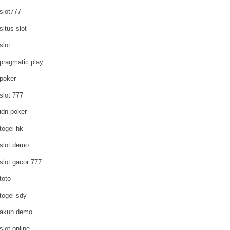
slot777
situs slot
slot
pragmatic play
poker
slot 777
idn poker
togel hk
slot demo
slot gacor 777
toto
togel sdy
akun demo
slot online