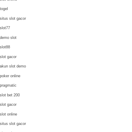
togel
situs slot gacor
slot77
demo slot
slot88
slot gacor
akun slot demo
poker online
pragmatic
slot bet 200
slot gacor
slot online
situs slot gacor