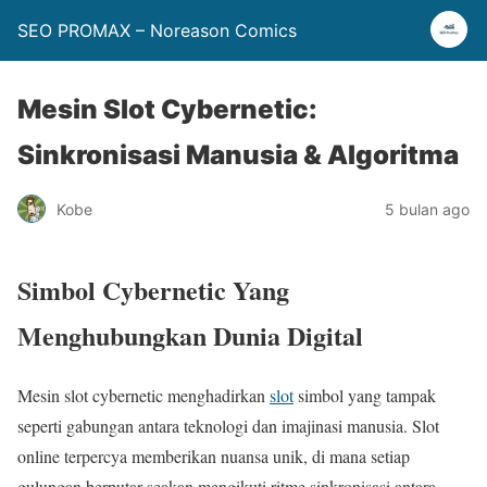
SEO PROMAX – Noreason Comics
Mesin Slot Cybernetic:
Sinkronisasi Manusia & Algoritma
Kobe
5 bulan ago
Simbol Cybernetic Yang
Menghubungkan Dunia Digital
Mesin slot cybernetic menghadirkan
slot
simbol yang tampak
seperti gabungan antara teknologi dan imajinasi manusia. Slot
online terpercya memberikan nuansa unik, di mana setiap
gulungan berputar seakan mengikuti ritme sinkronisasi antara