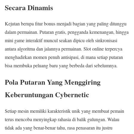
Secara Dinamis
Kejutan berupa fitur bonus menjadi bagian yang paling ditunggu
dalam permainan. Putaran gratis, pengganda kemenangan, hingga
mini game interaktif muncul seakan dipicu oleh sinkronisasi
antara algoritma dan jalannya permainan. Slot online terpercya
menghadirkan momen penuh antisipasi, di mana setiap putaran
bisa membuka peluang baru yang berbeda dari sebelumnya.
Pola Putaran Yang Menggiring
Keberuntungan Cybernetic
Setiap mesin memiliki karakteristik unik yang membuat pemain
terus mencoba menyingkap rahasia di balik gulungan. Walau
tidak ada yang benar-benar tahu, rasa penasaran itu justru