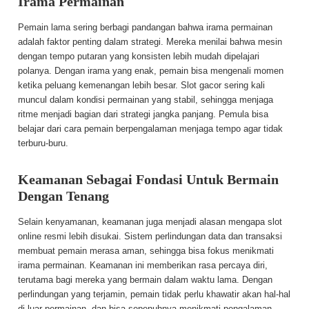
Irama Permainan
Pemain lama sering berbagi pandangan bahwa irama permainan
adalah faktor penting dalam strategi. Mereka menilai bahwa mesin
dengan tempo putaran yang konsisten lebih mudah dipelajari
polanya. Dengan irama yang enak, pemain bisa mengenali momen
ketika peluang kemenangan lebih besar. Slot gacor sering kali
muncul dalam kondisi permainan yang stabil, sehingga menjaga
ritme menjadi bagian dari strategi jangka panjang. Pemula bisa
belajar dari cara pemain berpengalaman menjaga tempo agar tidak
terburu-buru.
Keamanan Sebagai Fondasi Untuk Bermain
Dengan Tenang
Selain kenyamanan, keamanan juga menjadi alasan mengapa slot
online resmi lebih disukai. Sistem perlindungan data dan transaksi
membuat pemain merasa aman, sehingga bisa fokus menikmati
irama permainan. Keamanan ini memberikan rasa percaya diri,
terutama bagi mereka yang bermain dalam waktu lama. Dengan
perlindungan yang terjamin, pemain tidak perlu khawatir akan hal-hal
di luar permainan, dan bisa sepenuhnya menikmati pengalaman