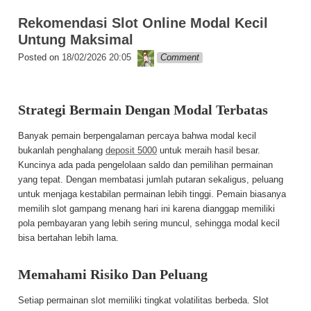
Rekomendasi Slot Online Modal Kecil
Untung Maksimal
Kobe
Posted on
18/02/2026 20:05
Comment
Strategi Bermain Dengan Modal Terbatas
Banyak pemain berpengalaman percaya bahwa modal kecil
bukanlah penghalang
deposit 5000
untuk meraih hasil besar.
Kuncinya ada pada pengelolaan saldo dan pemilihan permainan
yang tepat. Dengan membatasi jumlah putaran sekaligus, peluang
untuk menjaga kestabilan permainan lebih tinggi. Pemain biasanya
memilih slot gampang menang hari ini karena dianggap memiliki
pola pembayaran yang lebih sering muncul, sehingga modal kecil
bisa bertahan lebih lama.
Memahami Risiko Dan Peluang
Setiap permainan slot memiliki tingkat volatilitas berbeda. Slot