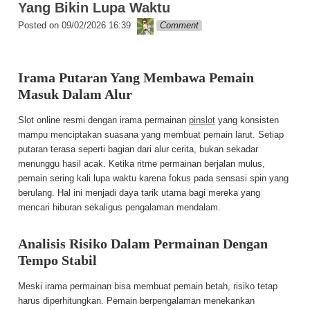
Yang Bikin Lupa Waktu
Kobe
Posted on
09/02/2026 16:39
Comment
Irama Putaran Yang Membawa Pemain
Masuk Dalam Alur
Slot online resmi dengan irama permainan
pinslot
yang konsisten
mampu menciptakan suasana yang membuat pemain larut. Setiap
putaran terasa seperti bagian dari alur cerita, bukan sekadar
menunggu hasil acak. Ketika ritme permainan berjalan mulus,
pemain sering kali lupa waktu karena fokus pada sensasi spin yang
berulang. Hal ini menjadi daya tarik utama bagi mereka yang
mencari hiburan sekaligus pengalaman mendalam.
Analisis Risiko Dalam Permainan Dengan
Tempo Stabil
Meski irama permainan bisa membuat pemain betah, risiko tetap
harus diperhitungkan. Pemain berpengalaman menekankan