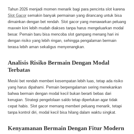
Tahun 2026 menjadi momen menarik bagi para pencinta slot karena
Slot Gacor
semakin banyak permainan yang dirancang untuk bisa
dimainkan dengan bet rendah. Slot gacor yang menawarkan peluang
maxwin kini lebih mudah diakses tanpa harus mengeluarkan modal
besar. Pemain baru bisa mencoba slot gampang menang hari ini
dengan risiko yang lebih ringan, sehingga pengalaman bermain
terasa lebih aman sekaligus menyenangkan.
Analisis Risiko Bermain Dengan Modal
Terbatas
Meski bet rendah memberi kesempatan lebih luas, tetap ada risiko
yang harus dipahami. Pemain berpengalaman sering menekankan
bahwa bermain dengan modal kecil bukan berarti bebas dari
kerugian. Strategi pengelolaan saldo tetap diperlukan agar tidak
cepat habis. Slot gacor memang memberi peluang menarik, tetapi
tanpa kontrol diri, modal kecil bisa hilang dalam waktu singkat.
Kenyamanan Bermain Dengan Fitur Modern