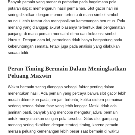
Banyak pemain yang menaruh perhatian pada bagaimana pola
putaran dapat memengaruhi hasil permainan. Slot gacor hari ini
sering dikaitkan dengan momen tertentu di mana simbol-simbol
muncul lebih teratur dan menghasilkan kemenangan beruntun. Pola
menang yang dianggap akurat biasanya terbentuk dari pengamatan
panjang, di mana pemain mencatat ritme dan frekuensi simbol
khusus. Dengan cara ini, permainan tidak hanya bergantung pada
keberuntungan semata, tetapi juga pada analisis yang dilakukan
secara teliti.
Peran Timing Bermain Dalam Meningkatkan
Peluang Maxwin
Waktu bermain sering dianggap sebagai faktor penting dalam
menentukan hasil. Ada pemain yang percaya bahwa slot gacor lebih
mudah ditemukan pada jam-jam tertentu, ketika sistem permainan
sedang berada dalam fase yang lebih longgar. Meski tidak ada
jaminan pasti, banyak yang mencoba mengatur jadwal bermain
untuk menyesuaikan dengan pola tersebut. Situs slot gampang
menang sering dikaitkan dengan strategi timing, karena pemain
merasa peluang kemenangan lebih besar saat bermain di waktu