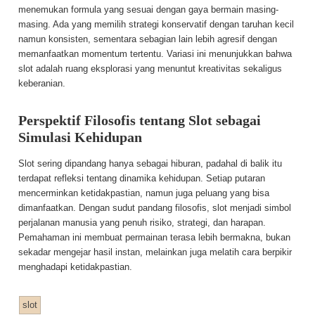
menemukan formula yang sesuai dengan gaya bermain masing-
masing. Ada yang memilih strategi konservatif dengan taruhan kecil
namun konsisten, sementara sebagian lain lebih agresif dengan
memanfaatkan momentum tertentu. Variasi ini menunjukkan bahwa
slot adalah ruang eksplorasi yang menuntut kreativitas sekaligus
keberanian.
Perspektif Filosofis tentang Slot sebagai
Simulasi Kehidupan
Slot sering dipandang hanya sebagai hiburan, padahal di balik itu
terdapat refleksi tentang dinamika kehidupan. Setiap putaran
mencerminkan ketidakpastian, namun juga peluang yang bisa
dimanfaatkan. Dengan sudut pandang filosofis, slot menjadi simbol
perjalanan manusia yang penuh risiko, strategi, dan harapan.
Pemahaman ini membuat permainan terasa lebih bermakna, bukan
sekadar mengejar hasil instan, melainkan juga melatih cara berpikir
menghadapi ketidakpastian.
slot