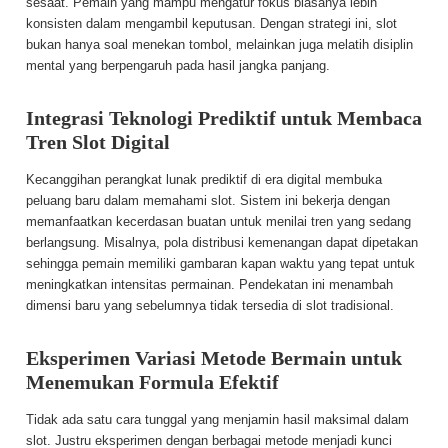
sesaat. Pemain yang mampu mengatur fokus biasanya lebih
konsisten dalam mengambil keputusan. Dengan strategi ini, slot
bukan hanya soal menekan tombol, melainkan juga melatih disiplin
mental yang berpengaruh pada hasil jangka panjang.
Integrasi Teknologi Prediktif untuk Membaca
Tren Slot Digital
Kecanggihan perangkat lunak prediktif di era digital membuka
peluang baru dalam memahami slot. Sistem ini bekerja dengan
memanfaatkan kecerdasan buatan untuk menilai tren yang sedang
berlangsung. Misalnya, pola distribusi kemenangan dapat dipetakan
sehingga pemain memiliki gambaran kapan waktu yang tepat untuk
meningkatkan intensitas permainan. Pendekatan ini menambah
dimensi baru yang sebelumnya tidak tersedia di slot tradisional.
Eksperimen Variasi Metode Bermain untuk
Menemukan Formula Efektif
Tidak ada satu cara tunggal yang menjamin hasil maksimal dalam
slot. Justru eksperimen dengan berbagai metode menjadi kunci