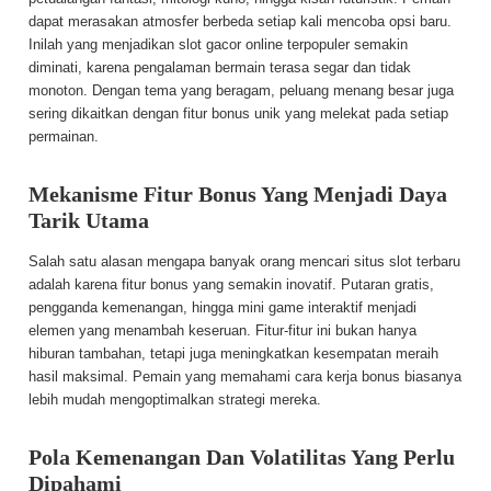
dapat merasakan atmosfer berbeda setiap kali mencoba opsi baru.
Inilah yang menjadikan slot gacor online terpopuler semakin
diminati, karena pengalaman bermain terasa segar dan tidak
monoton. Dengan tema yang beragam, peluang menang besar juga
sering dikaitkan dengan fitur bonus unik yang melekat pada setiap
permainan.
Mekanisme Fitur Bonus Yang Menjadi Daya
Tarik Utama
Salah satu alasan mengapa banyak orang mencari situs slot terbaru
adalah karena fitur bonus yang semakin inovatif. Putaran gratis,
pengganda kemenangan, hingga mini game interaktif menjadi
elemen yang menambah keseruan. Fitur-fitur ini bukan hanya
hiburan tambahan, tetapi juga meningkatkan kesempatan meraih
hasil maksimal. Pemain yang memahami cara kerja bonus biasanya
lebih mudah mengoptimalkan strategi mereka.
Pola Kemenangan Dan Volatilitas Yang Perlu
Dipahami