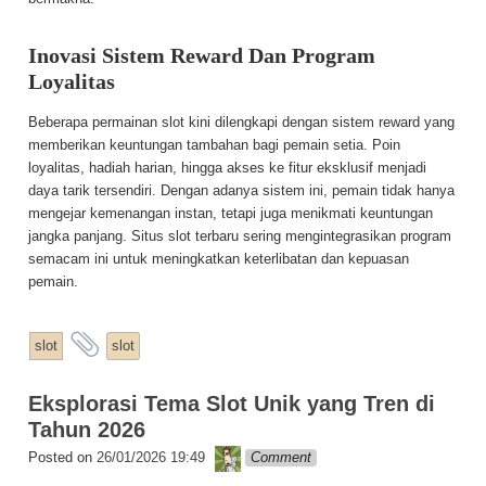
Inovasi Sistem Reward Dan Program
Loyalitas
Beberapa permainan slot kini dilengkapi dengan sistem reward yang
memberikan keuntungan tambahan bagi pemain setia. Poin
loyalitas, hadiah harian, hingga akses ke fitur eksklusif menjadi
daya tarik tersendiri. Dengan adanya sistem ini, pemain tidak hanya
mengejar kemenangan instan, tetapi juga menikmati keuntungan
jangka panjang. Situs slot terbaru sering mengintegrasikan program
semacam ini untuk meningkatkan keterlibatan dan kepuasan
pemain.
and
slot
slot
tagged
Eksplorasi Tema Slot Unik yang Tren di
Tahun 2026
Kobe
Posted on
26/01/2026 19:49
Comment