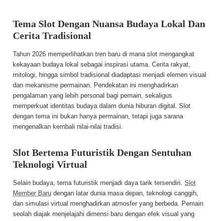
Tema Slot Dengan Nuansa Budaya Lokal Dan
Cerita Tradisional
Tahun 2026 memperlihatkan tren baru di mana slot mengangkat
kekayaan budaya lokal sebagai inspirasi utama. Cerita rakyat,
mitologi, hingga simbol tradisional diadaptasi menjadi elemen visual
dan mekanisme permainan. Pendekatan ini menghadirkan
pengalaman yang lebih personal bagi pemain, sekaligus
memperkuat identitas budaya dalam dunia hiburan digital. Slot
dengan tema ini bukan hanya permainan, tetapi juga sarana
mengenalkan kembali nilai-nilai tradisi.
Slot Bertema Futuristik Dengan Sentuhan
Teknologi Virtual
Selain budaya, tema futuristik menjadi daya tarik tersendiri.
Slot
Member Baru
dengan latar dunia masa depan, teknologi canggih,
dan simulasi virtual menghadirkan atmosfer yang berbeda. Pemain
seolah diajak menjelajahi dimensi baru dengan efek visual yang