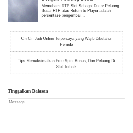
Memahami RTP Slot Sebagai Dasar Peluang
Besar RTP atau Return to Player adalah
persentase pengembali...
Ciri Ciri Judi Online Terpercaya yang Wajib Diketahui
Pemula
Tips Memaksimalkan Free Spin, Bonus, Dan Peluang Di
Slot Terbaik
Tinggalkan Balasan