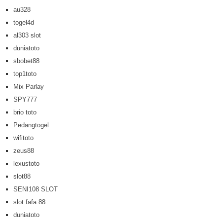
au328
togel4d
al303 slot
duniatoto
sbobet88
top1toto
Mix Parlay
SPY777
brio toto
Pedangtogel
wifitoto
zeus88
lexustoto
slot88
SENI108 SLOT
slot fafa 88
duniatoto