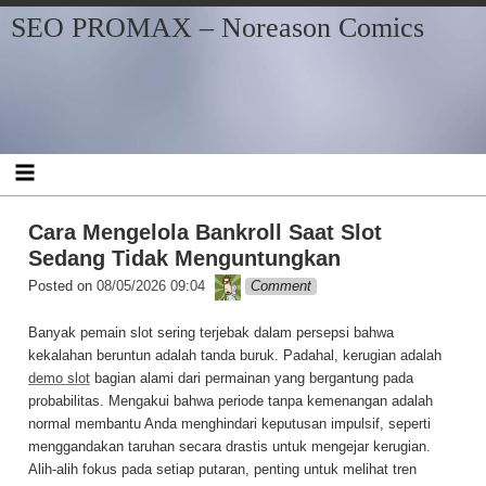
Skip
SEO PROMAX – Noreason Comics
to
content
Cara Mengelola Bankroll Saat Slot
Sedang Tidak Menguntungkan
Kobe
Posted on
08/05/2026 09:04
Comment
Banyak pemain slot sering terjebak dalam persepsi bahwa
kekalahan beruntun adalah tanda buruk. Padahal, kerugian adalah
demo slot
bagian alami dari permainan yang bergantung pada
probabilitas. Mengakui bahwa periode tanpa kemenangan adalah
normal membantu Anda menghindari keputusan impulsif, seperti
menggandakan taruhan secara drastis untuk mengejar kerugian.
Alih-alih fokus pada setiap putaran, penting untuk melihat tren