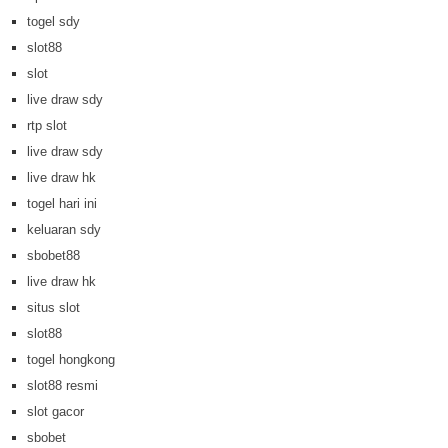
togel sdy
slot88
slot
live draw sdy
rtp slot
live draw sdy
live draw hk
togel hari ini
keluaran sdy
sbobet88
live draw hk
situs slot
slot88
togel hongkong
slot88 resmi
slot gacor
sbobet