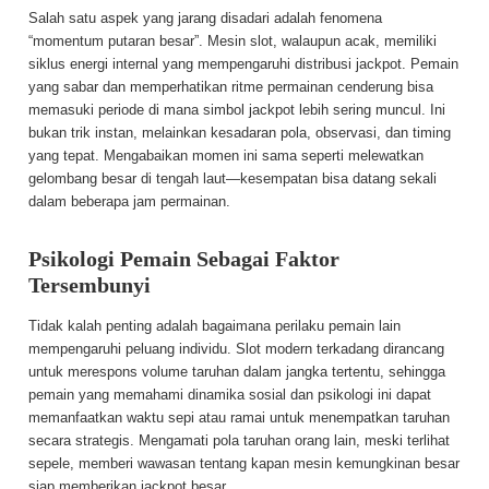
Salah satu aspek yang jarang disadari adalah fenomena
“momentum putaran besar”. Mesin slot, walaupun acak, memiliki
siklus energi internal yang mempengaruhi distribusi jackpot. Pemain
yang sabar dan memperhatikan ritme permainan cenderung bisa
memasuki periode di mana simbol jackpot lebih sering muncul. Ini
bukan trik instan, melainkan kesadaran pola, observasi, dan timing
yang tepat. Mengabaikan momen ini sama seperti melewatkan
gelombang besar di tengah laut—kesempatan bisa datang sekali
dalam beberapa jam permainan.
Psikologi Pemain Sebagai Faktor
Tersembunyi
Tidak kalah penting adalah bagaimana perilaku pemain lain
mempengaruhi peluang individu. Slot modern terkadang dirancang
untuk merespons volume taruhan dalam jangka tertentu, sehingga
pemain yang memahami dinamika sosial dan psikologi ini dapat
memanfaatkan waktu sepi atau ramai untuk menempatkan taruhan
secara strategis. Mengamati pola taruhan orang lain, meski terlihat
sepele, memberi wawasan tentang kapan mesin kemungkinan besar
siap memberikan jackpot besar.