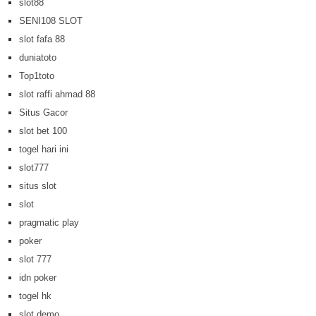
slot88
SENI108 SLOT
slot fafa 88
duniatoto
Top1toto
slot raffi ahmad 88
Situs Gacor
slot bet 100
togel hari ini
slot777
situs slot
slot
pragmatic play
poker
slot 777
idn poker
togel hk
slot demo