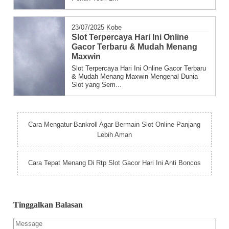
23/07/2025
Kobe
Slot Terpercaya Hari Ini Online
Gacor Terbaru & Mudah Menang
Maxwin
Slot Terpercaya Hari Ini Online Gacor Terbaru
& Mudah Menang Maxwin Mengenal Dunia
Slot yang Sem...
Cara Mengatur Bankroll Agar Bermain Slot Online Panjang
Lebih Aman
Cara Tepat Menang Di Rtp Slot Gacor Hari Ini Anti Boncos
Tinggalkan Balasan