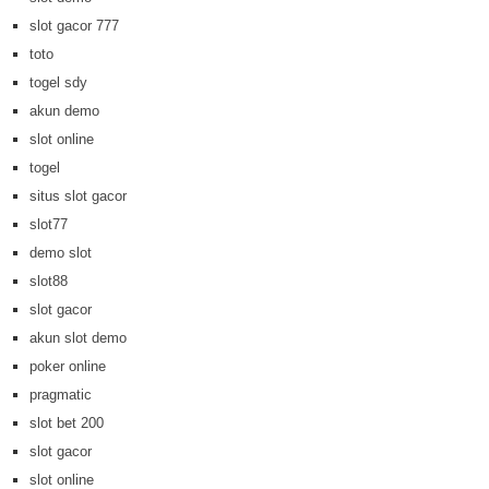
slot gacor 777
toto
togel sdy
akun demo
slot online
togel
situs slot gacor
slot77
demo slot
slot88
slot gacor
akun slot demo
poker online
pragmatic
slot bet 200
slot gacor
slot online