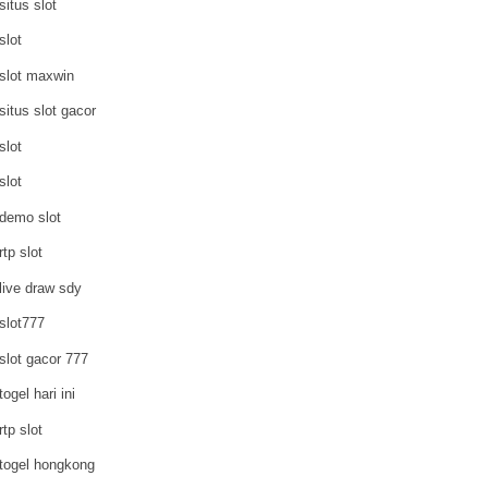
situs slot
slot
slot maxwin
situs slot gacor
slot
slot
demo slot
rtp slot
live draw sdy
slot777
slot gacor 777
togel hari ini
rtp slot
togel hongkong