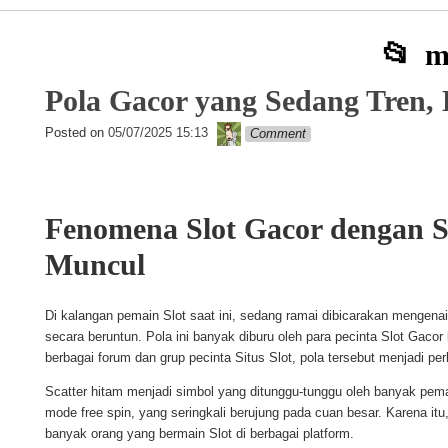
Navigation
m
Pola Gacor yang Sedang Tren,
Kobe
Posted on
05/07/2025 15:13
Comment
Fenomena Slot Gacor dengan S
Muncul
Di kalangan pemain Slot saat ini, sedang ramai dibicarakan mengen
secara beruntun. Pola ini banyak diburu oleh para pecinta Slot Ga
berbagai forum dan grup pecinta Situs Slot, pola tersebut menjadi pe
Scatter hitam menjadi simbol yang ditunggu-tunggu oleh banyak pe
mode free spin, yang seringkali berujung pada cuan besar. Karena itu,
banyak orang yang bermain Slot di berbagai platform.