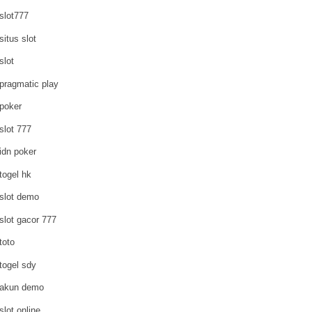
slot777
situs slot
slot
pragmatic play
poker
slot 777
idn poker
togel hk
slot demo
slot gacor 777
toto
togel sdy
akun demo
slot online