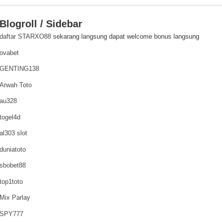
Blogroll / Sidebar
daftar STARXO88
sekarang langsung dapat welcome bonus langsung
ovabet
GENTING138
Arwah Toto
au328
togel4d
al303 slot
duniatoto
sbobet88
top1toto
Mix Parlay
SPY777