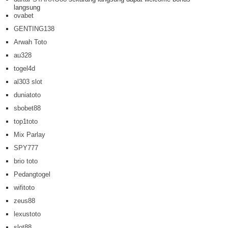
langsung
ovabet
GENTING138
Arwah Toto
au328
togel4d
al303 slot
duniatoto
sbobet88
top1toto
Mix Parlay
SPY777
brio toto
Pedangtogel
wifitoto
zeus88
lexustoto
slot88