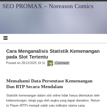
Skip
SEO PROMAX – Noreason Comics
to
content
Cara Menganalisis Statistik Kemenangan
pada Slot Tertentu
Kobe
Posted on
28/12/2025 19:31
Comment
Memahami Data Persentase Kemenangan
Dan RTP Secara Mendalam
Statistik kemenangan dalam slot online tidak hanya ditentukan oleh
keberuntungan, tetapi juga oleh angka yang dapat dianalisis. Return
to Player (RTP) menjadi salah satu indikator utama yang