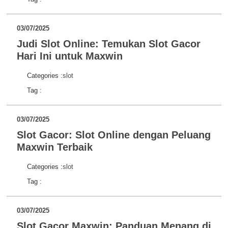
03/07/2025
Judi Slot Online: Temukan Slot Gacor
Hari Ini untuk Maxwin
Categories :
slot
Tag :
03/07/2025
Slot Gacor: Slot Online dengan Peluang
Maxwin Terbaik
Categories :
slot
Tag :
03/07/2025
Slot Gacor Maxwin: Panduan Menang di