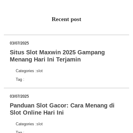
Recent post
03/07/2025
Situs Slot Maxwin 2025 Gampang
Menang Hari Ini Terjamin
Categories :
slot
Tag :
03/07/2025
Panduan Slot Gacor: Cara Menang di
Slot Online Hari Ini
Categories :
slot
Tag :