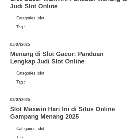
Judi Slot Online
Categories :
slot
Tag :
03/07/2025
Menang di Slot Gacor: Panduan
Lengkap Judi Slot Online
Categories :
slot
Tag :
03/07/2025
Slot Maxwin Hari Ini di Situs Online
Gampang Menang 2025
Categories :
slot
Tag :