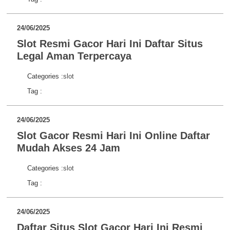
24/06/2025
Slot Resmi Gacor Hari Ini Daftar Situs
Legal Aman Terpercaya
Categories :
slot
Tag :
24/06/2025
Slot Gacor Resmi Hari Ini Online Daftar
Mudah Akses 24 Jam
Categories :
slot
Tag :
24/06/2025
Daftar Situs Slot Gacor Hari Ini Resmi