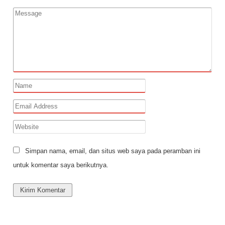
Simpan nama, email, dan situs web saya pada peramban ini
untuk komentar saya berikutnya.