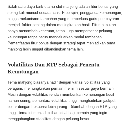
Salah satu daya tarik utama slot mahjong adalah fitur bonus yang
sering kali muncul secara acak. Free spin, pengganda kemenangan,
hingga mekanisme tambahan yang memperluas garis pembayaran
menjadi faktor penting dalam meningkatkan hasil. Fitur ini bukan
hanya menambah keseruan, tetapi juga memperbesar peluang
keuntungan tanpa harus mengeluarkan modal tambahan.
Pemanfaatan fitur bonus dengan strategi tepat menjadikan tema
mahjong lebih unggul dibandingkan tema lain.
Volatilitas Dan RTP Sebagai Penentu
Keuntungan
Tema mahjong biasanya hadir dengan variasi volatilitas yang
beragam, memungkinkan pemain memilih sesuai gaya bermain.
Mesin dengan volatilitas rendah memberikan kemenangan kecil
namun sering, sementara volatilitas tinggi menghadirkan jackpot
besar dengan frekuensi lebih jarang. Ditambah dengan RTP yang
tinggi, tema ini menjadi pilihan ideal bagi pemain yang ingin
menggabungkan stabilitas dengan peluang besar.