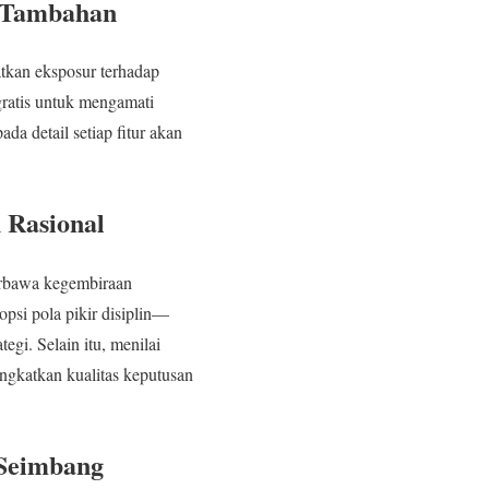
l Tambahan
atkan eksposur terhadap
gratis untuk mengamati
da detail setiap fitur akan
 Rasional
erbawa kegembiraan
psi pola pikir disiplin—
gi. Selain itu, menilai
ingkatkan kualitas keputusan
 Seimbang