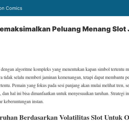
on Comics
Memaksimalkan Peluang Menang Slot 
ng dengan algoritme kompleks yang menentukan kapan simbol tertentu 
a tidak selalu memberi jaminan kemenangan, tetapi dapat membantu 
entu. Pemain yang fokus pada sesi panjang akan mulai melihat tren, sep
, dan hal ini bisa dimanfaatkan untuk menyesuaikan taruhan. Strategi i
r keberuntungan instan.
uhan Berdasarkan Volatilitas Slot Untuk O