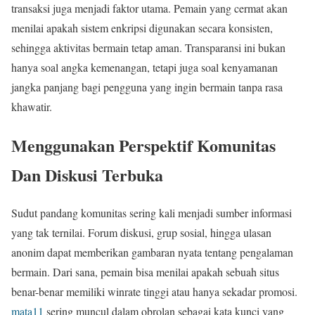
transaksi juga menjadi faktor utama. Pemain yang cermat akan
menilai apakah sistem enkripsi digunakan secara konsisten,
sehingga aktivitas bermain tetap aman. Transparansi ini bukan
hanya soal angka kemenangan, tetapi juga soal kenyamanan
jangka panjang bagi pengguna yang ingin bermain tanpa rasa
khawatir.
Menggunakan Perspektif Komunitas
Dan Diskusi Terbuka
Sudut pandang komunitas sering kali menjadi sumber informasi
yang tak ternilai. Forum diskusi, grup sosial, hingga ulasan
anonim dapat memberikan gambaran nyata tentang pengalaman
bermain. Dari sana, pemain bisa menilai apakah sebuah situs
benar-benar memiliki winrate tinggi atau hanya sekadar promosi.
mata11
sering muncul dalam obrolan sebagai kata kunci yang