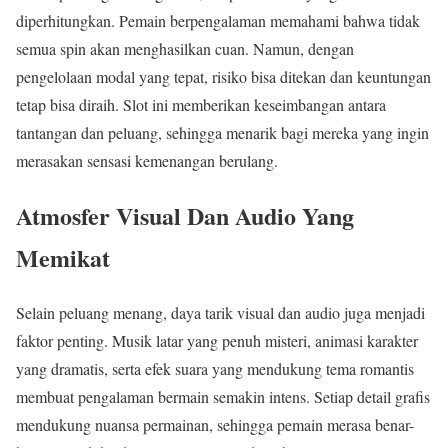
diperhitungkan. Pemain berpengalaman memahami bahwa tidak
semua spin akan menghasilkan cuan. Namun, dengan
pengelolaan modal yang tepat, risiko bisa ditekan dan keuntungan
tetap bisa diraih. Slot ini memberikan keseimbangan antara
tantangan dan peluang, sehingga menarik bagi mereka yang ingin
merasakan sensasi kemenangan berulang.
Atmosfer Visual Dan Audio Yang
Memikat
Selain peluang menang, daya tarik visual dan audio juga menjadi
faktor penting. Musik latar yang penuh misteri, animasi karakter
yang dramatis, serta efek suara yang mendukung tema romantis
membuat pengalaman bermain semakin intens. Setiap detail grafis
mendukung nuansa permainan, sehingga pemain merasa benar-