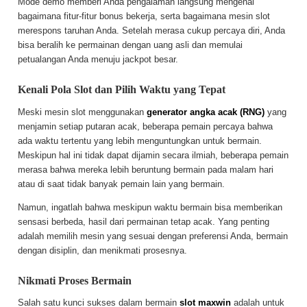
Mode demo memberi Anda pengalaman langsung mengenai
bagaimana fitur-fitur bonus bekerja, serta bagaimana mesin slot
merespons taruhan Anda. Setelah merasa cukup percaya diri, Anda
bisa beralih ke permainan dengan uang asli dan memulai
petualangan Anda menuju jackpot besar.
Kenali Pola Slot dan Pilih Waktu yang Tepat
Meski mesin slot menggunakan
generator angka acak (RNG)
yang
menjamin setiap putaran acak, beberapa pemain percaya bahwa
ada waktu tertentu yang lebih menguntungkan untuk bermain.
Meskipun hal ini tidak dapat dijamin secara ilmiah, beberapa pemain
merasa bahwa mereka lebih beruntung bermain pada malam hari
atau di saat tidak banyak pemain lain yang bermain.
Namun, ingatlah bahwa meskipun waktu bermain bisa memberikan
sensasi berbeda, hasil dari permainan tetap acak. Yang penting
adalah memilih mesin yang sesuai dengan preferensi Anda, bermain
dengan disiplin, dan menikmati prosesnya.
Nikmati Proses Bermain
Salah satu kunci sukses dalam bermain
slot maxwin
adalah untuk