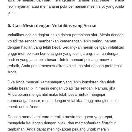
awal permainan, dan baru meningkatkan taruhan saat sudah merasa
lebih nyaman atau memahami pola permainan mesin slot yang Anda
pilih.
6. Cari Mesin dengan Volatilitas yang Sesuai
Volatilitas adalah tingkat risiko dalam permainan slot. Mesin dengan
volatilitas rendah memberikan kemenangan lebih sering, namun
dengan hadiah yang lebih kecil. Sedangkan mesin dengan volatilitas
tinggi memberikan kemenangan yang lebih jarang, namun dengan
hadiah yang jauh lebih besar. Untuk mencari peluang maxwin
terbaik, Anda perlu menyesuaikan volatilitas slot dengan preferensi
Anda.
Jika Anda mencari kemenangan yang lebih konsisten dan tidak
terlalu besar, pilih mesin dengan volatilitas rendah. Namun, jika
Anda berani mengambil risiko lebih besar untuk mengejar
kemenangan besar, mesin dengan volatilitas tinggi mungkin lebih
cocok untuk Anda.
Dengan memahami cara memilih mesin slot gacor yang tepat,
mengelola keuangan dengan bijak, dan memanfaatkan fitur-fitur
tambahan, Anda dapat meningkatkan peluang untuk meraih