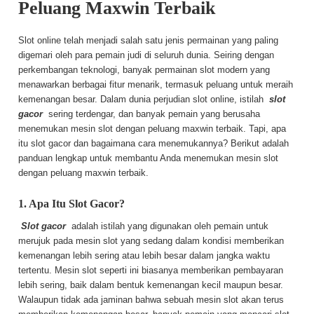
Peluang Maxwin Terbaik
Slot online telah menjadi salah satu jenis permainan yang paling
digemari oleh para pemain judi di seluruh dunia. Seiring dengan
perkembangan teknologi, banyak permainan slot modern yang
menawarkan berbagai fitur menarik, termasuk peluang untuk meraih
kemenangan besar. Dalam dunia perjudian slot online, istilah
slot
gacor
sering terdengar, dan banyak pemain yang berusaha
menemukan mesin slot dengan peluang maxwin terbaik. Tapi, apa
itu slot gacor dan bagaimana cara menemukannya? Berikut adalah
panduan lengkap untuk membantu Anda menemukan mesin slot
dengan peluang maxwin terbaik.
1. Apa Itu Slot Gacor?
Slot gacor
adalah istilah yang digunakan oleh pemain untuk
merujuk pada mesin slot yang sedang dalam kondisi memberikan
kemenangan lebih sering atau lebih besar dalam jangka waktu
tertentu. Mesin slot seperti ini biasanya memberikan pembayaran
lebih sering, baik dalam bentuk kemenangan kecil maupun besar.
Walaupun tidak ada jaminan bahwa sebuah mesin slot akan terus