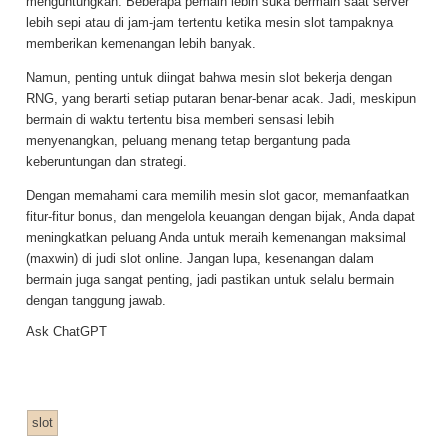
menguntungkan. Beberapa pemain lebih suka bermain saat server
lebih sepi atau di jam-jam tertentu ketika mesin slot tampaknya
memberikan kemenangan lebih banyak.
Namun, penting untuk diingat bahwa mesin slot bekerja dengan
RNG, yang berarti setiap putaran benar-benar acak. Jadi, meskipun
bermain di waktu tertentu bisa memberi sensasi lebih
menyenangkan, peluang menang tetap bergantung pada
keberuntungan dan strategi.
Dengan memahami cara memilih mesin slot gacor, memanfaatkan
fitur-fitur bonus, dan mengelola keuangan dengan bijak, Anda dapat
meningkatkan peluang Anda untuk meraih kemenangan maksimal
(maxwin) di judi slot online. Jangan lupa, kesenangan dalam
bermain juga sangat penting, jadi pastikan untuk selalu bermain
dengan tanggung jawab.
Ask ChatGPT
slot