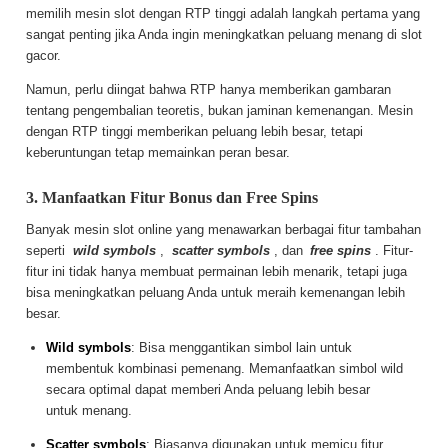
memilih mesin slot dengan RTP tinggi adalah langkah pertama yang
sangat penting jika Anda ingin meningkatkan peluang menang di slot
gacor.
Namun, perlu diingat bahwa RTP hanya memberikan gambaran
tentang pengembalian teoretis, bukan jaminan kemenangan. Mesin
dengan RTP tinggi memberikan peluang lebih besar, tetapi
keberuntungan tetap memainkan peran besar.
3. Manfaatkan Fitur Bonus dan Free Spins
Banyak mesin slot online yang menawarkan berbagai fitur tambahan
seperti
wild symbols
,
scatter symbols
, dan
free spins
. Fitur-
fitur ini tidak hanya membuat permainan lebih menarik, tetapi juga
bisa meningkatkan peluang Anda untuk meraih kemenangan lebih
besar.
Wild symbols
: Bisa menggantikan simbol lain untuk
membentuk kombinasi pemenang. Memanfaatkan simbol wild
secara optimal dapat memberi Anda peluang lebih besar
untuk menang.
Scatter symbols
: Biasanya digunakan untuk memicu fitur