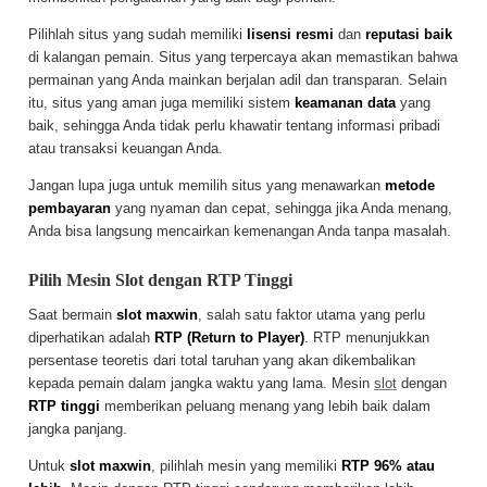
Pilihlah situs yang sudah memiliki
lisensi resmi
dan
reputasi baik
di kalangan pemain. Situs yang terpercaya akan memastikan bahwa
permainan yang Anda mainkan berjalan adil dan transparan. Selain
itu, situs yang aman juga memiliki sistem
keamanan data
yang
baik, sehingga Anda tidak perlu khawatir tentang informasi pribadi
atau transaksi keuangan Anda.
Jangan lupa juga untuk memilih situs yang menawarkan
metode
pembayaran
yang nyaman dan cepat, sehingga jika Anda menang,
Anda bisa langsung mencairkan kemenangan Anda tanpa masalah.
Pilih Mesin Slot dengan RTP Tinggi
Saat bermain
slot maxwin
, salah satu faktor utama yang perlu
diperhatikan adalah
RTP (Return to Player)
. RTP menunjukkan
persentase teoretis dari total taruhan yang akan dikembalikan
kepada pemain dalam jangka waktu yang lama. Mesin
slot
dengan
RTP tinggi
memberikan peluang menang yang lebih baik dalam
jangka panjang.
Untuk
slot maxwin
, pilihlah mesin yang memiliki
RTP 96% atau