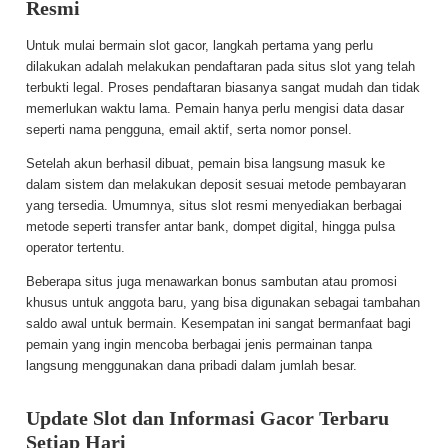
Resmi
Untuk mulai bermain slot gacor, langkah pertama yang perlu
dilakukan adalah melakukan pendaftaran pada situs slot yang telah
terbukti legal. Proses pendaftaran biasanya sangat mudah dan tidak
memerlukan waktu lama. Pemain hanya perlu mengisi data dasar
seperti nama pengguna, email aktif, serta nomor ponsel.
Setelah akun berhasil dibuat, pemain bisa langsung masuk ke
dalam sistem dan melakukan deposit sesuai metode pembayaran
yang tersedia. Umumnya, situs slot resmi menyediakan berbagai
metode seperti transfer antar bank, dompet digital, hingga pulsa
operator tertentu.
Beberapa situs juga menawarkan bonus sambutan atau promosi
khusus untuk anggota baru, yang bisa digunakan sebagai tambahan
saldo awal untuk bermain. Kesempatan ini sangat bermanfaat bagi
pemain yang ingin mencoba berbagai jenis permainan tanpa
langsung menggunakan dana pribadi dalam jumlah besar.
Update Slot dan Informasi Gacor Terbaru
Setiap Hari