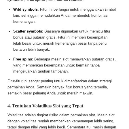
Wild symbols
: Fitur ini berfungsi untuk menggantikan simbol
lain, sehingga memudahkan Anda membentuk kombinasi
kemenangan.
Scatter symbols
: Biasanya digunakan untuk memicu fitur
bonus atau putaran gratis. Fitur ini memberi kesempatan
lebih besar untuk meraih kemenangan besar tanpa perlu
bertaruh lebih banyak.
Free spins
: Beberapa mesin slot menawarkan putaran gratis,
yang memberikan kesempatan untuk bermain tanpa
mengeluarkan taruhan tambahan.
Fitur-fitur ini sangat penting untuk dimanfaatkan dalam strategi
permainan Anda. Semakin banyak fitur bonus yang tersedia,
semakin besar peluang Anda untuk meraih maxwin.
4. Tentukan Volatilitas Slot yang Tepat
Volatilitas adalah tingkat risiko dalam permainan slot. Mesin slot
dengan volatilitas rendah memberikan kemenangan lebih sering,
tetapi dengan nilai yang lebih kecil. Sementara itu, mesin dengan