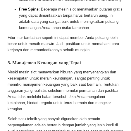
Free Spins
: Beberapa mesin slot menawarkan putaran gratis
yang dapat dimanfaatkan tanpa harus bertaruh uang. Ini
adalah cara yang sangat baik untuk meningkatkan peluang
kemenangan Anda tanpa risiko tambahan.
Fitur-fitur tambahan seperti ini dapat memberi Anda peluang lebih
besar untuk meraih maxwin. Jadi, pastikan untuk memahami cara
kerjanya dan memanfaatkannya sebaik mungkin.
5. Manajemen Keuangan yang Tepat
Meski mesin slot menawarkan hiburan yang menyenangkan dan
kesempatan untuk meraih keuntungan, sangat penting untuk
memiliki manajemen keuangan yang baik saat bermain. Tentukan
anggaran yang realistis sebelum memulai permainan dan pastikan
Anda tidak melebihi batas tersebut. Jika Anda mengalami
kekalahan, hindari tergoda untuk terus bermain dan mengejar
kerugian.
Salah satu teknik yang banyak digunakan oleh pemain
berpengalaman adalah bertaruh dengan jumlah yang lebih kecil di