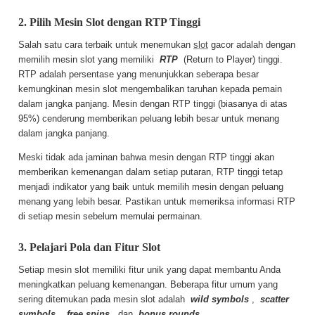
2. Pilih Mesin Slot dengan RTP Tinggi
Salah satu cara terbaik untuk menemukan
slot
gacor adalah dengan
memilih mesin slot yang memiliki
RTP
(Return to Player) tinggi.
RTP adalah persentase yang menunjukkan seberapa besar
kemungkinan mesin slot mengembalikan taruhan kepada pemain
dalam jangka panjang. Mesin dengan RTP tinggi (biasanya di atas
95%) cenderung memberikan peluang lebih besar untuk menang
dalam jangka panjang.
Meski tidak ada jaminan bahwa mesin dengan RTP tinggi akan
memberikan kemenangan dalam setiap putaran, RTP tinggi tetap
menjadi indikator yang baik untuk memilih mesin dengan peluang
menang yang lebih besar. Pastikan untuk memeriksa informasi RTP
di setiap mesin sebelum memulai permainan.
3. Pelajari Pola dan Fitur Slot
Setiap mesin slot memiliki fitur unik yang dapat membantu Anda
meningkatkan peluang kemenangan. Beberapa fitur umum yang
sering ditemukan pada mesin slot adalah
wild symbols
,
scatter
symbols
,
free spins
, dan
bonus rounds
.