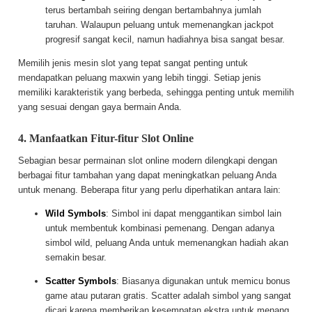
terus bertambah seiring dengan bertambahnya jumlah
taruhan. Walaupun peluang untuk memenangkan jackpot
progresif sangat kecil, namun hadiahnya bisa sangat besar.
Memilih jenis mesin slot yang tepat sangat penting untuk
mendapatkan peluang maxwin yang lebih tinggi. Setiap jenis
memiliki karakteristik yang berbeda, sehingga penting untuk memilih
yang sesuai dengan gaya bermain Anda.
4. Manfaatkan Fitur-fitur Slot Online
Sebagian besar permainan slot online modern dilengkapi dengan
berbagai fitur tambahan yang dapat meningkatkan peluang Anda
untuk menang. Beberapa fitur yang perlu diperhatikan antara lain:
Wild Symbols
: Simbol ini dapat menggantikan simbol lain
untuk membentuk kombinasi pemenang. Dengan adanya
simbol wild, peluang Anda untuk memenangkan hadiah akan
semakin besar.
Scatter Symbols
: Biasanya digunakan untuk memicu bonus
game atau putaran gratis. Scatter adalah simbol yang sangat
dicari karena memberikan kesempatan ekstra untuk menang.