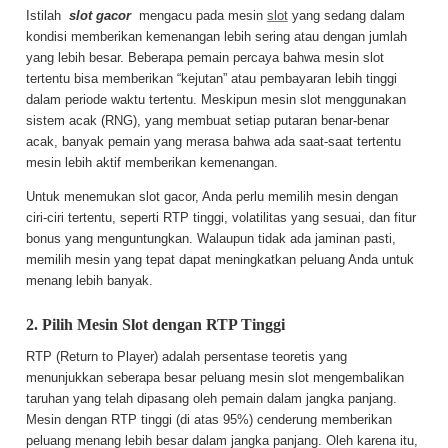
Istilah
slot gacor
mengacu pada mesin
slot
yang sedang dalam
kondisi memberikan kemenangan lebih sering atau dengan jumlah
yang lebih besar. Beberapa pemain percaya bahwa mesin slot
tertentu bisa memberikan “kejutan” atau pembayaran lebih tinggi
dalam periode waktu tertentu. Meskipun mesin slot menggunakan
sistem acak (RNG), yang membuat setiap putaran benar-benar
acak, banyak pemain yang merasa bahwa ada saat-saat tertentu
mesin lebih aktif memberikan kemenangan.
Untuk menemukan slot gacor, Anda perlu memilih mesin dengan
ciri-ciri tertentu, seperti RTP tinggi, volatilitas yang sesuai, dan fitur
bonus yang menguntungkan. Walaupun tidak ada jaminan pasti,
memilih mesin yang tepat dapat meningkatkan peluang Anda untuk
menang lebih banyak.
2. Pilih Mesin Slot dengan RTP Tinggi
RTP (Return to Player) adalah persentase teoretis yang
menunjukkan seberapa besar peluang mesin slot mengembalikan
taruhan yang telah dipasang oleh pemain dalam jangka panjang.
Mesin dengan RTP tinggi (di atas 95%) cenderung memberikan
peluang menang lebih besar dalam jangka panjang. Oleh karena itu,