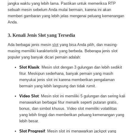
jangka waktu yang lebih lama. Pastikan untuk memeriksa RTP
sebuah mesin sebelum Anda mulai bermain, karena ini akan
memberi gambaran yang lebih jelas mengenai peluang kemenangan
Anda.
3. Kenali Jenis Slot yang Tersedia
Ada berbagai jenis mesin
slot
yang bisa Anda pilih, dan masing-
masing memiliki karakteristik yang berbeda. Beberapa jenis slot
populer yang banyak dicari pemain adalah:
Slot Klasik
: Mesin slot dengan 3 gulungan dan lebih sedikit
fitur. Meskipun sederhana, banyak pemain yang masih
menyukai jenis slot ini karena memberikan pengalaman
bermain yang lebih langsung dan tidak rumit.
Video Slot
: Mesin slot ini memiliki 5 gulungan dan sering kali
menawarkan berbagai fitur menarik seperti putaran gratis,
bonus, dan simbol khusus. Video slot memiliki volatilitas
yang lebih tinggi dan memberikan peluang kemenangan yang
lebih besar.
Slot Progresif
: Mesin slot ini menawarkan jackpot yang