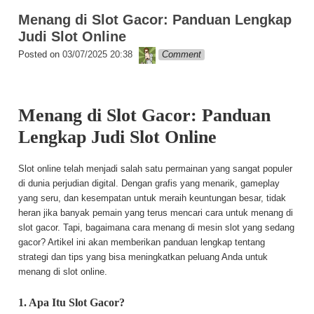
Menang di Slot Gacor: Panduan Lengkap
Judi Slot Online
Kobe
Posted on
03/07/2025 20:38
Comment
Menang di Slot Gacor: Panduan
Lengkap Judi Slot Online
Slot online telah menjadi salah satu permainan yang sangat populer
di dunia perjudian digital. Dengan grafis yang menarik, gameplay
yang seru, dan kesempatan untuk meraih keuntungan besar, tidak
heran jika banyak pemain yang terus mencari cara untuk menang di
slot gacor. Tapi, bagaimana cara menang di mesin slot yang sedang
gacor? Artikel ini akan memberikan panduan lengkap tentang
strategi dan tips yang bisa meningkatkan peluang Anda untuk
menang di slot online.
1. Apa Itu Slot Gacor?