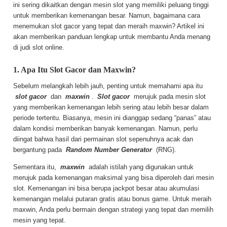
ini sering dikaitkan dengan mesin slot yang memiliki peluang tinggi
untuk memberikan kemenangan besar. Namun, bagaimana cara
menemukan slot gacor yang tepat dan meraih maxwin? Artikel ini
akan memberikan panduan lengkap untuk membantu Anda menang
di judi slot online.
1. Apa Itu Slot Gacor dan Maxwin?
Sebelum melangkah lebih jauh, penting untuk memahami apa itu
slot gacor
dan
maxwin
.
Slot gacor
merujuk pada mesin slot
yang memberikan kemenangan lebih sering atau lebih besar dalam
periode tertentu. Biasanya, mesin ini dianggap sedang “panas” atau
dalam kondisi memberikan banyak kemenangan. Namun, perlu
diingat bahwa hasil dari permainan slot sepenuhnya acak dan
bergantung pada
Random Number Generator
(RNG).
Sementara itu,
maxwin
adalah istilah yang digunakan untuk
merujuk pada kemenangan maksimal yang bisa diperoleh dari mesin
slot. Kemenangan ini bisa berupa jackpot besar atau akumulasi
kemenangan melalui putaran gratis atau bonus game. Untuk meraih
maxwin, Anda perlu bermain dengan strategi yang tepat dan memilih
mesin yang tepat.