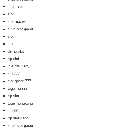
situs slot
slot
slot maxwin
situs slot gacor
slot
slot
demo slot
rtp slot
live draw sdy
slot777
slot gacor 777
togel hari ini
rtp slot
togel hongkong
slot88
rtp slot gacor
situs slot gacor