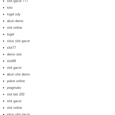
slot gacor 777
toto
togel sdy
akun demo
slot online
togel
situs slot gacor
slot77
demo slot
slot88
slot gacor
akun slot demo
poker online
pragmatic
slot bet 200
slot gacor
slot online
situs slot gacor