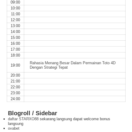
09:00
10:00
11:00
12:00
13:00
14:00
15:00
16:00
17:00
18:00
Rahasia Menang Besar Dalam Permainan Toto 4D
19:00
Dengan Strategi Tepat
20:00
21:00
22:00
23:00
24:00
Blogroll / Sidebar
daftar STARXO88
sekarang langsung dapat welcome bonus
langsung
ovabet