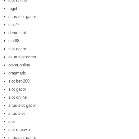
slot online
togel
situs slot gacor
slot77
demo slot
slot88
slot gacor
akun slot demo
poker online
pragmatic
slot bet 200
slot gacor
slot online
situs slot gacor
situs slot
slot
slot maxwin
situs slot gacor