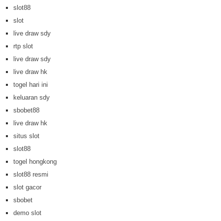
slot88
slot
live draw sdy
rtp slot
live draw sdy
live draw hk
togel hari ini
keluaran sdy
sbobet88
live draw hk
situs slot
slot88
togel hongkong
slot88 resmi
slot gacor
sbobet
demo slot